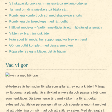
Så skapar du unika och minnesvärda reklamprodukter
Ta hand om dina sneakers på bästa sätt
Kombinera komfort och stil med shapewear shorts
Kombinera din tweedkeps med rätt outfit
Hållbart modeval – Varför linnekläder är ett miljövänligt alternativ
Vikten av bra träningskläder
Från sport till mode: hur supporterjackor blev en trend
Gör din outfit komplett med dessa smycken
Köpa eller sy egna kläder, det är frågan
Vad vi gör
et-tu-tre.se är hemsidan för alla som gillar att sy egna kläder! Många
av lärdomarna på sidan är självklart universala och passar såväl dam
som herrkläder. Så även herrar är varmt välkomna för att delta i
syfesten! Jag älskar personligen att sy och spenderar enormt mycket
tid att både läsa om sömnad och att själv sy saker. Med det sagt så