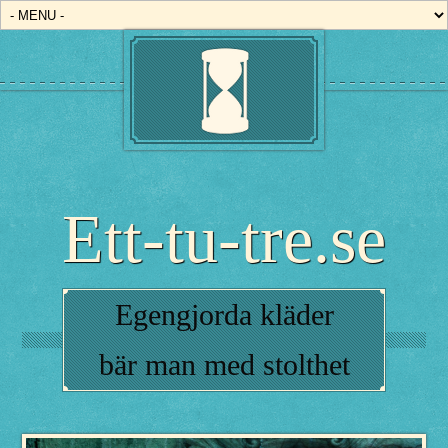
Read more
Read more
Ett-tu-tre.se
Egengjorda kläder
bär man med stolthet