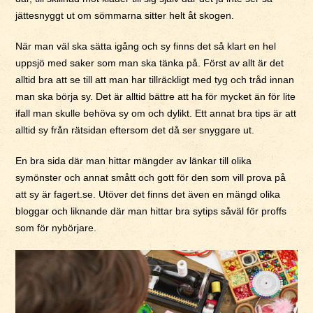
jättesnyggt ut om sömmarna sitter helt åt skogen.
När man väl ska sätta igång och sy finns det så klart en hel
uppsjö med saker som man ska tänka på. Först av allt är det
alltid bra att se till att man har tillräckligt med tyg och tråd innan
man ska börja sy. Det är alltid bättre att ha för mycket än för lite
ifall man skulle behöva sy om och dylikt. Ett annat bra tips är att
alltid sy från rätsidan eftersom det då ser snyggare ut.
En bra sida där man hittar mängder av länkar till olika
symönster och annat smått och gott för den som vill prova på
att sy är fagert.se. Utöver det finns det även en mängd olika
bloggar och liknande där man hittar bra sytips såväl för proffs
som för nybörjare.