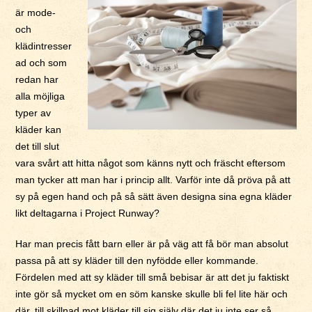
är mode-
och
klädintresser
ad och som
redan har
alla möjliga
typer av
kläder kan
det till slut
vara svårt att hitta något som känns nytt och fräscht eftersom
man tycker att man har i princip allt. Varför inte då pröva på att
sy på egen hand och på så sätt även designa sina egna kläder
likt deltagarna i Project Runway?
Har man precis fått barn eller är på väg att få bör man absolut
passa på att sy kläder till den nyfödde eller kommande.
Fördelen med att sy kläder till små bebisar är att det ju faktiskt
inte gör så mycket om en söm kanske skulle bli fel lite här och
där, till skillnad mot kläder till sig själv där det ju inte ser så