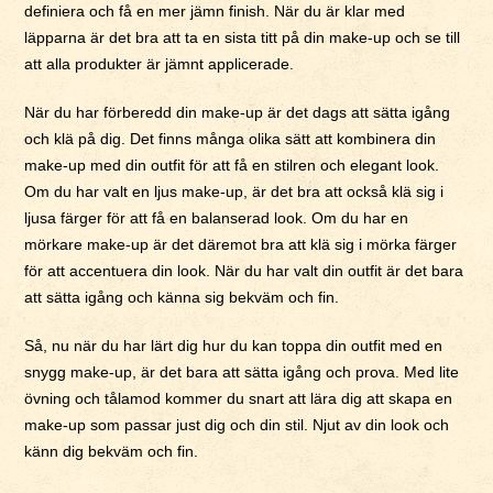
definiera och få en mer jämn finish. När du är klar med
läpparna är det bra att ta en sista titt på din make-up och se till
att alla produkter är jämnt applicerade.
När du har förberedd din make-up är det dags att sätta igång
och klä på dig. Det finns många olika sätt att kombinera din
make-up med din outfit för att få en stilren och elegant look.
Om du har valt en ljus make-up, är det bra att också klä sig i
ljusa färger för att få en balanserad look. Om du har en
mörkare make-up är det däremot bra att klä sig i mörka färger
för att accentuera din look. När du har valt din outfit är det bara
att sätta igång och känna sig bekväm och fin.
Så, nu när du har lärt dig hur du kan toppa din outfit med en
snygg make-up, är det bara att sätta igång och prova. Med lite
övning och tålamod kommer du snart att lära dig att skapa en
make-up som passar just dig och din stil. Njut av din look och
känn dig bekväm och fin.