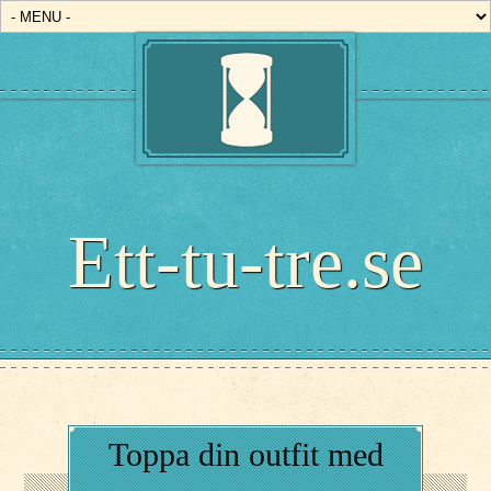
Read more
Read more
Ett-tu-tre.se
Toppa din outfit med