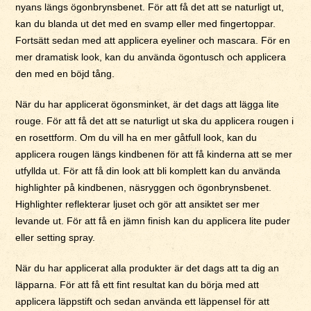
nyans längs ögonbrynsbenet. För att få det att se naturligt ut,
kan du blanda ut det med en svamp eller med fingertoppar.
Fortsätt sedan med att applicera eyeliner och mascara. För en
mer dramatisk look, kan du använda ögontusch och applicera
den med en böjd tång.
När du har applicerat ögonsminket, är det dags att lägga lite
rouge. För att få det att se naturligt ut ska du applicera rougen i
en rosettform. Om du vill ha en mer gåtfull look, kan du
applicera rougen längs kindbenen för att få kinderna att se mer
utfyllda ut. För att få din look att bli komplett kan du använda
highlighter på kindbenen, näsryggen och ögonbrynsbenet.
Highlighter reflekterar ljuset och gör att ansiktet ser mer
levande ut. För att få en jämn finish kan du applicera lite puder
eller setting spray.
När du har applicerat alla produkter är det dags att ta dig an
läpparna. För att få ett fint resultat kan du börja med att
applicera läppstift och sedan använda ett läppensel för att