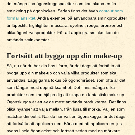
det många fina ögonskuggspaletter som kan skapa en fin
sminkning på ögonlocken. Sedan finns det även
contour som
formar ansiktet
. Andra exempel på användbara sminkprodukter
är läppstift, highlighter, mascara, eyeliner, rouge, bronzer och
olika ögonbrynsprodukter. För att applicera sminket kan du
använda sminkborstar.
Fortsätt att bygga upp din make-up
Så, nu när du har din bas i form, är det dags att fortsätta att
bygga upp din make-up och välja vilka produkter som ska
användas. Lägg gärna fokus på ögonområdet, som ofta är det
som fångar mest uppmärksamhet. Det finns många olika
produkter som kan hjälpa dig att skapa en fantastisk make-up.
Ögonskugga är ett av de mest använda produkterna. Det finns
olika nyanser att välja mellan, från ljusa till mörka. Välj en som
matchar din outfit. När du har valt en ögonskugga, är det dags
att fortsätta att applicera den. Börja med att applicera en ljus
nyans i hela ögonlocket och fortsätt sedan med en mörkare